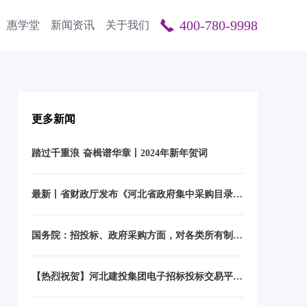
400-780-9998
惠学堂
新闻资讯
关于我们
更多新闻
踏过千重浪 奋楫谱华章丨2024年新年贺词
最新丨省财政厅发布《河北省政府集中采购目录及
标准（2022版）》
国务院：招投标、政府采购方面，对各类所有制企
业平等对待！
【热烈祝贺】河北建投集团电子招标投标交易平台