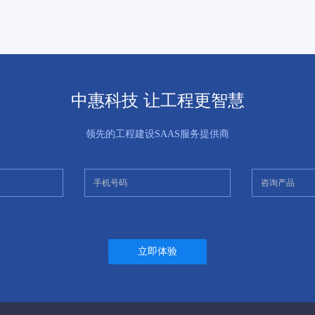
中惠科技 让工程更智慧
领先的工程建设SAAS服务提供商
立即体验