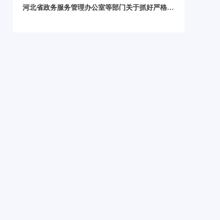
上线试运行！
河北省政务服务管理办公室等部门关于抓好严格执
行招标投标法规制度进一步规范招标投标主体行为
工作的通知